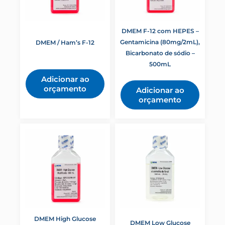
DMSO
DTT
EDTA
DMEM F-12 com HEPES –
Eletroforese
Gentamicina (80mg/2mL),
DMEM / Ham’s F-12
Extração
Bicarbonato de sódio –
Extração de DNA de Fezes
500mL
Fosfato de Potássio Monobásico Anidro
Adicionar ao
gel
orçamento
Adicionar ao
HBSS Modificado
orçamento
HemaLis
Hot Start Taq DNA Polimerase
Isotiocianato de Guanidina
Meios clássicos
Meios customizados
Mycoplasma genitalium/hominis
PCR
Probe One-Step RT-qPCR kit
Promoção
Proteínas
qPCR
DMEM High Glucose
DMEM Low Glucose