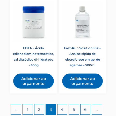
EDTA – Ácido
Fast-Run Solution 10X –
etilenodiaminotetracético,
Análise rápida de
sal dissódico di-hidratado
eletroforese em gel de
– 100g
agarose – 500ml
Adicionar ao
Adicionar ao
orçamento
orçamento
←
1
2
3
4
5
6
…