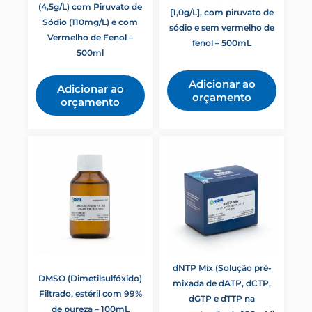
Reagentes
(4,5g/L) com Piruvato de
[1,0g/L], com piruvato de
RPMI 1640
Sódio (110mg/L) e com
sódio e sem vermelho de
RT-PCR
Vermelho de Fenol –
fenol – 500mL
RT-qPCR
500ml
Soluções
Soro Fetal
Adicionar ao
Adicionar ao
Soro Fetal Bovino
orçamento
orçamento
Soros
Suplementos
TAMPÃO TAE 50X
Tampão TE 10X – pH: 7
Treponema pallidum
Trichomonas vaginalis
TRIS (TRIS-BASE
TRIZMA)
Ultrapuros
dNTP Mix (Solução pré-
DMSO (Dimetilsulfóxido)
mixada de dATP, dCTP,
Filtrado, estéril com 99%
dGTP e dTTP na
de pureza – 100mL