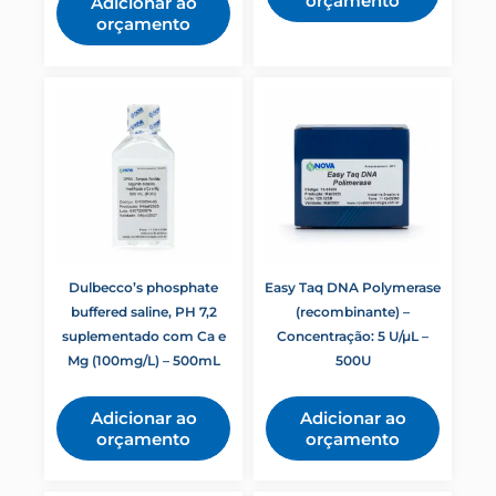
orçamento
Adicionar ao
orçamento
Dulbecco’s phosphate
Easy Taq DNA Polymerase
buffered saline, PH 7,2
(recombinante) –
suplementado com Ca e
Concentração: 5 U/µL –
Mg (100mg/L) – 500mL
500U
Adicionar ao
Adicionar ao
orçamento
orçamento