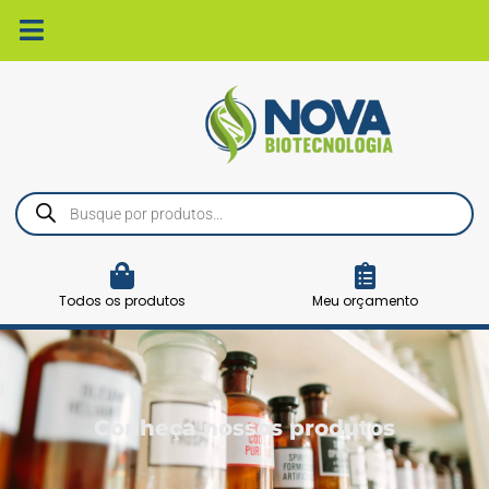
Ir
para
o
conteúdo
Pesquisar
produtos
Todos os produtos
Meu orçamento
Conheça nossos produtos