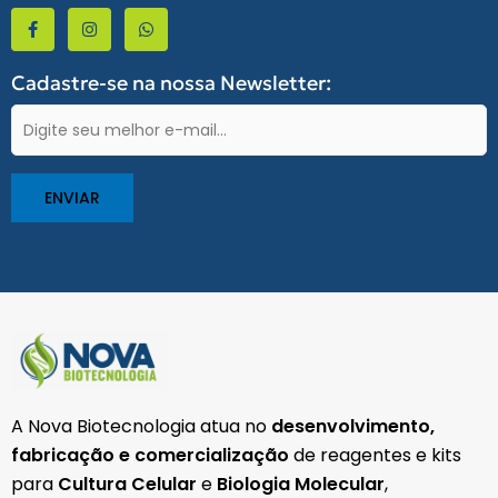
F
I
W
a
n
h
c
s
a
e
t
t
b
a
s
Cadastre-se na nossa Newsletter:
o
g
a
o
r
p
E-
k
a
p
-
m
mail
f
(obrigatório)
A Nova Biotecnologia atua no
desenvolvimento,
fabricação e comercialização
de reagentes e kits
para
Cultura Celular
e
Biologia Molecular
,