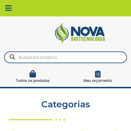
Ir
para
o
conteúdo
Pesquisar
produtos
Todos os produtos
Meu orçamento
Categorias
• • •