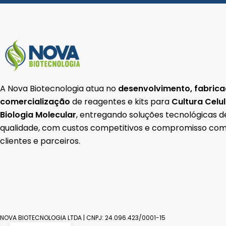
k
a
p
-
m
f
A Nova Biotecnologia atua no
desenvolvimento, fabrica
comercialização
de reagentes e kits para
Cultura Celu
Biologia Molecular
, entregando soluções tecnológicas d
qualidade, com custos competitivos e compromisso com
clientes e parceiros.
NOVA BIOTECNOLOGIA LTDA | CNPJ: 24.096.423/0001-15