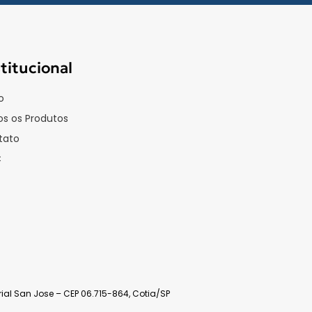
stitucional
o
s os Produtos
tato
C
ial San Jose – CEP 06.715-864, Cotia/SP