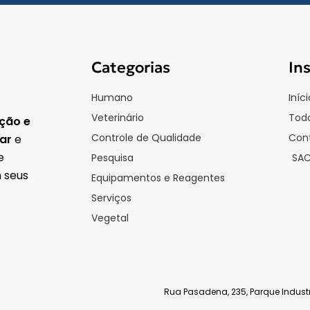
Categorias
In
Humano
Iníci
Veterinário
Todo
ção e
Controle de Qualidade
Con
lar
e
e
Pesquisa
SA
 seus
Equipamentos e Reagentes
Serviços
Vegetal
Rua Pasadena, 235, Parque Industr