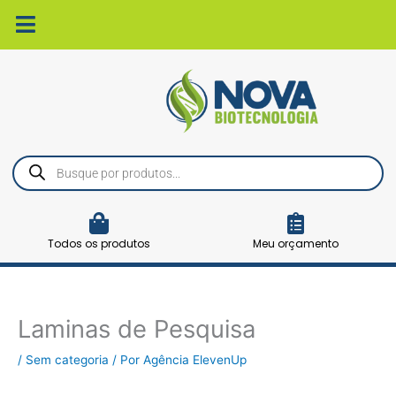
Ir
para
o
conteúdo
Pesquisar
produtos
Todos os produtos
Meu orçamento
Laminas de Pesquisa
/
Sem categoria
/ Por
Agência ElevenUp