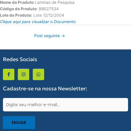
Nome do Produto
Laminas de Pesquisa
Código do Produto
: B8027534
Lote do Produto:
Lote 12/12/2004
Clique aqui para visualizar o Documento
Post seguinte
→
Redes Sociais
F
I
W
a
n
h
c
s
a
e
t
t
b
a
s
Cadastre-se na nossa Newsletter:
o
g
a
o
r
p
k
a
p
E-
-
m
mail
f
(obrigatório)