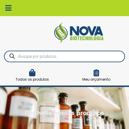
Ir
para
o
conteúdo
Pesquisar
produtos
Todos os produtos
Meu orçamento
Conheça nossos produtos