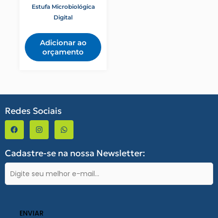
Estufa Microbiológica
Digital
Adicionar ao
orçamento
Redes Sociais
F
I
W
a
n
h
c
s
a
e
t
t
b
a
s
Cadastre-se na nossa Newsletter:
o
g
a
o
r
p
E-
k
a
p
-
m
mail
f
(obrigatório)