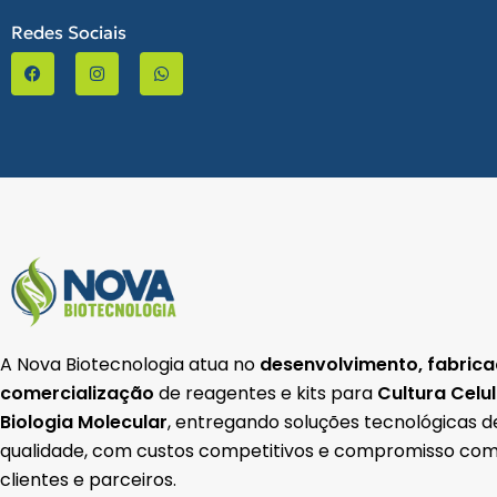
Redes Sociais
F
I
W
a
n
h
c
s
a
e
t
t
b
a
s
o
g
a
o
r
p
k
a
p
-
m
f
A Nova Biotecnologia atua no
desenvolvimento, fabrica
comercialização
de reagentes e kits para
Cultura Celu
Biologia Molecular
, entregando soluções tecnológicas d
qualidade, com custos competitivos e compromisso com
clientes e parceiros.