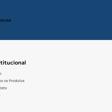
stitucional
o
s os Produtos
tato
C