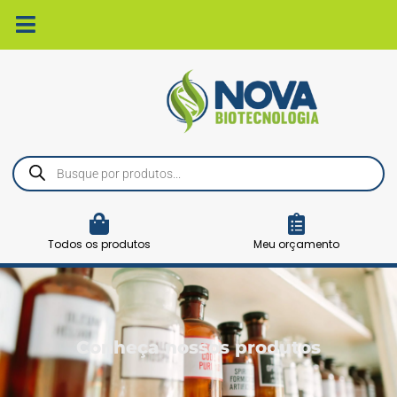
Ir
para
o
conteúdo
Pesquisar
produtos
Todos os produtos
Meu orçamento
Conheça nossos produtos