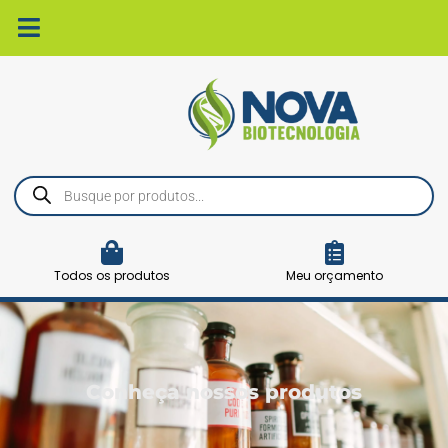
Ir
para
o
conteúdo
Pesquisar
produtos
Todos os produtos
Meu orçamento
Conheça nossos produtos