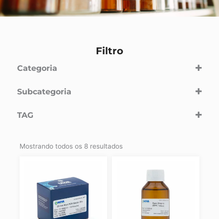
Filtro
Categoria
Pesquisa
(8)
Subcategoria
Biologia Molecular
TAG
Extração
Hot Start Taq DNA Polimerase
Mostrando todos os 8 resultados
PCR
qPCR
RT-PCR
RT-qPCR