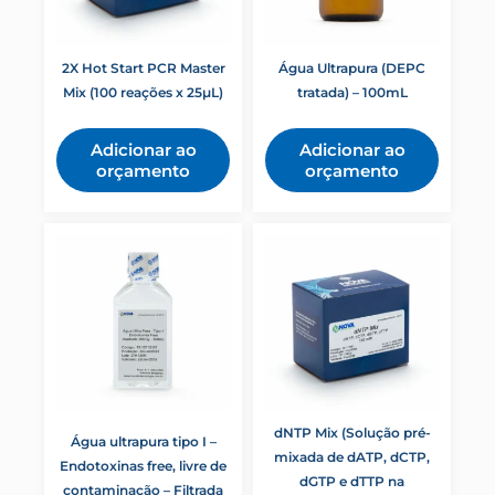
2X Hot Start PCR Master
Água Ultrapura (DEPC
Mix (100 reações x 25µL)
tratada) – 100mL
Adicionar ao
Adicionar ao
orçamento
orçamento
dNTP Mix (Solução pré-
Água ultrapura tipo I –
mixada de dATP, dCTP,
Endotoxinas free, livre de
dGTP e dTTP na
contaminação – Filtrada