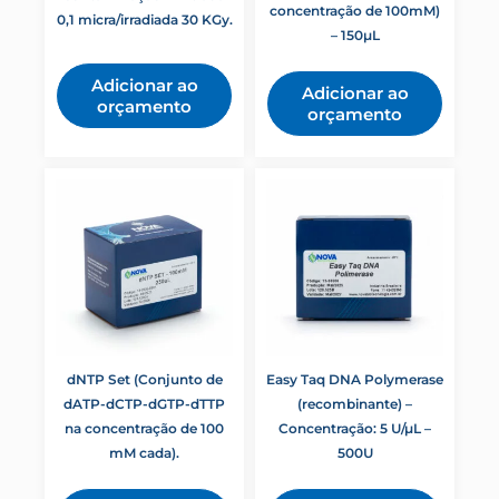
concentração de 100mM)
0,1 micra/irradiada 30 KGy.
– 150µL
Adicionar ao
Adicionar ao
orçamento
orçamento
dNTP Set (Conjunto de
Easy Taq DNA Polymerase
dATP-dCTP-dGTP-dTTP
(recombinante) –
na concentração de 100
Concentração: 5 U/µL –
mM cada).
500U