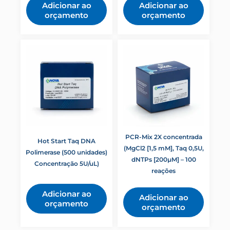
Adicionar ao
Adicionar ao
orçamento
orçamento
PCR-Mix 2X concentrada
Hot Start Taq DNA
(MgCl2 [1,5 mM], Taq 0,5U,
Polimerase (500 unidades)
dNTPs [200µM] – 100
Concentração 5U/uL)
reações
Adicionar ao
Adicionar ao
orçamento
orçamento