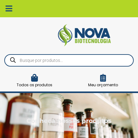
Ir
para
o
conteúdo
Pesquisar
produtos
Todos os produtos
Meu orçamento
Conheça nossos produtos