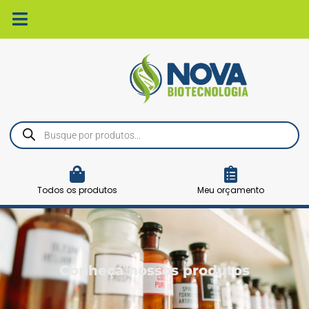
Ir
para
o
conteúdo
Pesquisar
produtos
Todos os produtos
Meu orçamento
Conheça nossos produtos