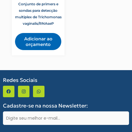
Conjunto de primers e
sondas para detecção
multiplex de Trichomonas
vaginalis/RNAseP
Adicionar ao
orçamento
Redes Sociais
F
I
W
a
n
h
c
s
a
e
t
t
b
a
s
Cadastre-se na nossa Newsletter:
o
g
a
o
r
p
E-
k
a
p
-
m
mail
f
(obrigatório)