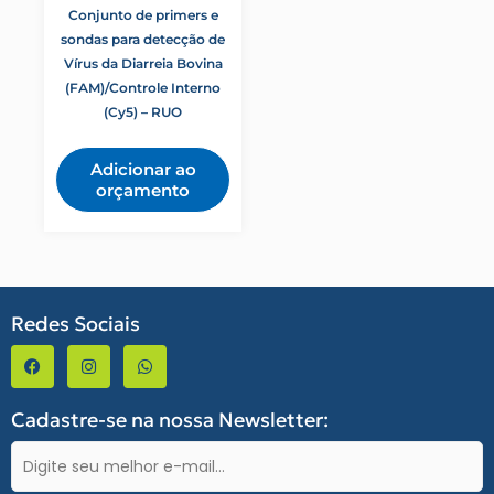
Conjunto de primers e
sondas para detecção de
Vírus da Diarreia Bovina
(FAM)/Controle Interno
(Cy5) – RUO
Adicionar ao
orçamento
Redes Sociais
F
I
W
a
n
h
c
s
a
e
t
t
b
a
s
Cadastre-se na nossa Newsletter:
o
g
a
o
r
p
E-
k
a
p
-
m
mail
f