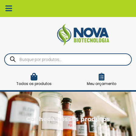
Ir
para
o
conteúdo
Pesquisar
produtos
Todos os produtos
Meu orçamento
Conheça nossos produtos