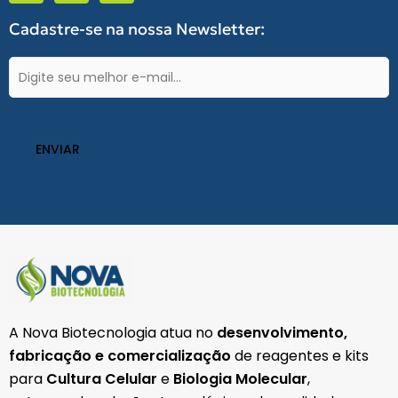
e
t
t
b
a
s
Cadastre-se na nossa Newsletter:
o
g
a
o
r
p
k
a
p
E-
-
m
mail
f
(obrigatório)
A Nova Biotecnologia atua no
desenvolvimento,
fabricação e comercialização
de reagentes e kits
para
Cultura Celular
e
Biologia Molecular
,