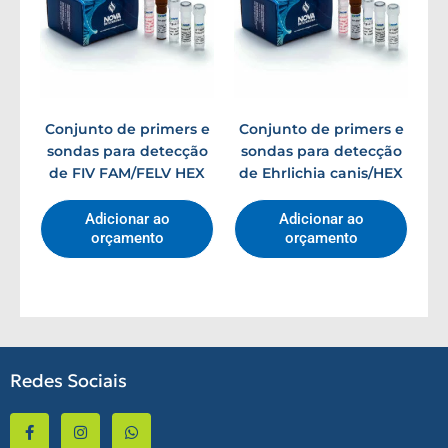
Conjunto de primers e
Conjunto de primers e
sondas para detecção
sondas para detecção
de FIV FAM/FELV HEX
de Ehrlichia canis/HEX
Adicionar ao
Adicionar ao
orçamento
orçamento
Redes Sociais
F
I
W
a
n
h
c
s
a