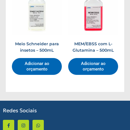
Meio Schneider para
MEM/EBSS com L-
insetos – 500mL
Glutamina – 500mL
Adicionar ao
Adicionar ao
orçamento
orçamento
Redes Sociais
F
I
W
a
n
h
c
s
a