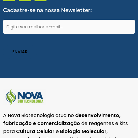
e
t
t
b
a
s
Cadastre-se na nossa Newsletter:
o
g
a
o
r
p
k
a
p
E-
-
m
mail
f
(obrigatório)
A Nova Biotecnologia atua no
desenvolvimento,
fabricação e comercialização
de reagentes e kits
para
Cultura Celular
e
Biologia Molecular
,