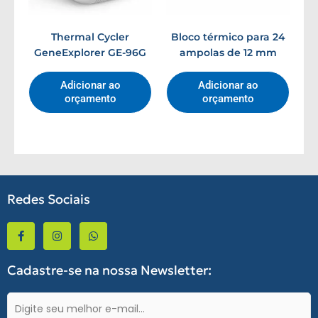
Thermal Cycler
Bloco térmico para 24
GeneExplorer GE-96G
ampolas de 12 mm
Adicionar ao
Adicionar ao
orçamento
orçamento
Redes Sociais
F
I
W
a
n
h
c
s
a
e
t
t
b
a
s
Cadastre-se na nossa Newsletter:
o
g
a
o
r
p
k
a
p
E-
-
m
mail
f