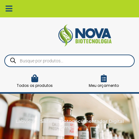
Ir
para
o
conteúdo
Pesquisar
produtos
Todos os produtos
Meu orçamento
Labview – Sistema Fotodocumentador Digital
Simples