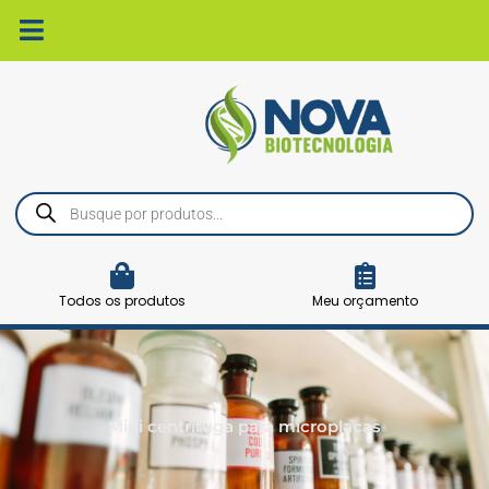
Ir
para
o
conteúdo
Pesquisar
produtos
Todos os produtos
Meu orçamento
Mini centrífuga para microplacas