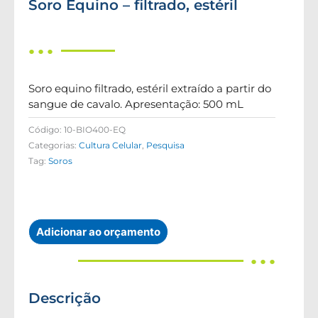
Soro Equino – filtrado, estéril
● ● ●
Soro equino filtrado, estéril extraído a partir do
sangue de cavalo. Apresentação: 500 mL
Código:
10-BIO400-EQ
Categorias:
Cultura Celular
,
Pesquisa
Tag:
Soros
Adicionar ao orçamento
● ● ●
Descrição