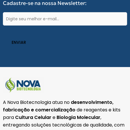
Cadastre-se na nossa Newsletter:
o
g
a
o
r
p
k
a
p
E-
-
m
mail
f
(obrigatório)
A Nova Biotecnologia atua no
desenvolvimento,
fabricação e comercialização
de reagentes e kits
para
Cultura Celular
e
Biologia Molecular
,
entregando soluções tecnológicas de qualidade, com