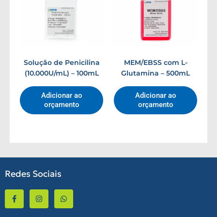
Solução de Penicilina
MEM/EBSS com L-
(10.000U/mL) – 100mL
Glutamina – 500mL
Adicionar ao
Adicionar ao
orçamento
orçamento
Redes Sociais
F
I
W
a
n
h
c
s
a
e
t
t
b
a
s