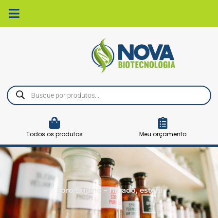
Ir
para
o
conteúdo
Pesquisar
produtos
Todos os produtos
Meu orçamento
Soro Equino – filtrado, estéril