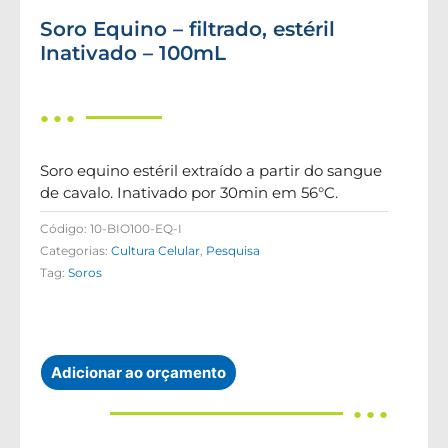
Soro Equino – filtrado, estéril
Inativado – 100mL
● ● ●
Soro equino estéril extraído a partir do sangue
de cavalo. Inativado por 30min em 56°C.
Código:
10-BIO100-EQ-I
Categorias:
Cultura Celular
,
Pesquisa
Tag:
Soros
Adicionar ao orçamento
● ● ●