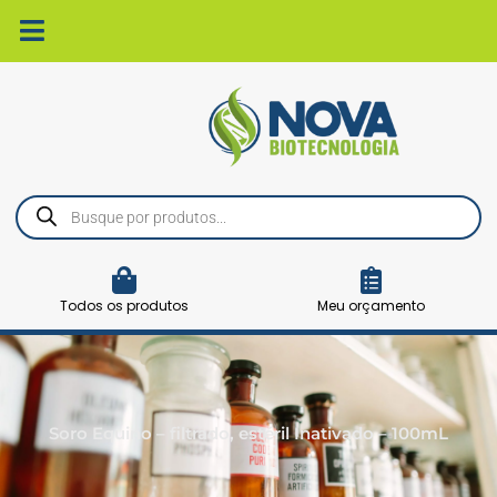
Ir
para
o
conteúdo
Pesquisar
produtos
Todos os produtos
Meu orçamento
Soro Equino – filtrado, estéril Inativado – 100mL