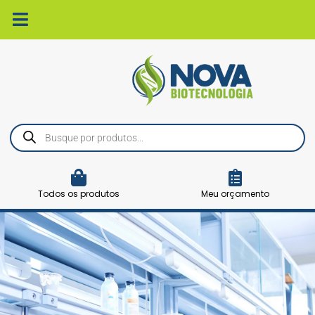
Ir
para
o
conteúdo
Pesquisar
produtos
Todos os produtos
Meu orçamento