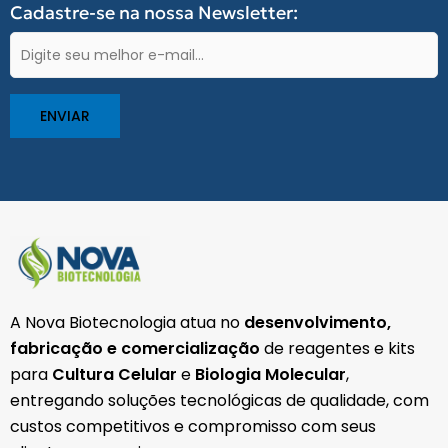
b
a
s
Cadastre-se na nossa Newsletter:
o
g
a
o
r
p
E-
k
a
p
-
m
mail
f
(obrigatório)
A Nova Biotecnologia atua no
desenvolvimento,
fabricação e comercialização
de reagentes e kits
para
Cultura Celular
e
Biologia Molecular
,
entregando soluções tecnológicas de qualidade, com
custos competitivos e compromisso com seus