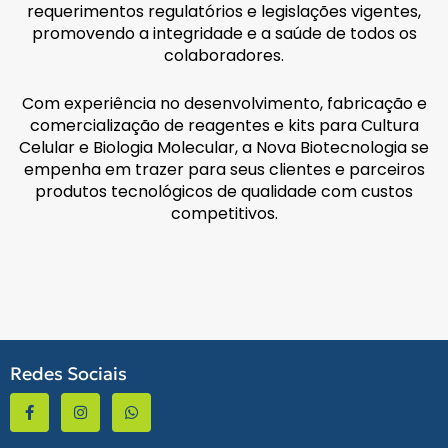
requerimentos regulatórios e legislações vigentes,
promovendo a integridade e a saúde de todos os
colaboradores.
Com experiência no desenvolvimento, fabricação e
comercialização de reagentes e kits para Cultura
Celular e Biologia Molecular, a Nova Biotecnologia se
empenha em trazer para seus clientes e parceiros
produtos tecnológicos de qualidade com custos
competitivos.
Redes Sociais
F
I
W
a
n
h
c
s
a
e
t
t