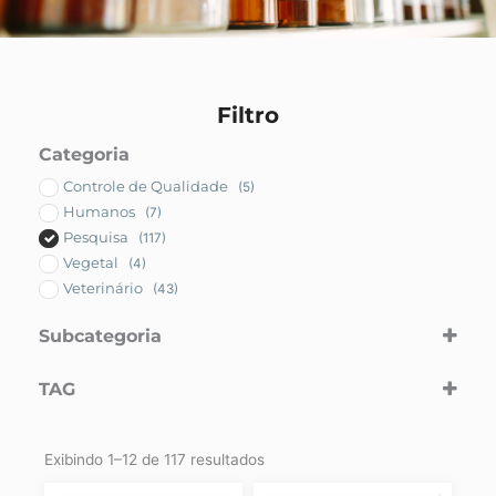
Filtro
Categoria
Controle de Qualidade
(5)
Humanos
(7)
Pesquisa
(117)
Vegetal
(4)
Veterinário
(43)
Subcategoria
Biologia Molecular
TAG
Cultura Celular
Reagentes
0
Antibiótico/ Antimicótico
Exibindo 1–12 de 117 resultados
Antibiotico/antimicotico
Caldo Letheeen