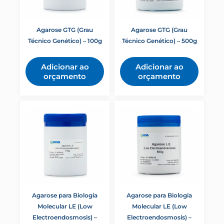
PCR
Probe One-Step RT-qPCR kit
Promoção
Agarose GTG (Grau
Agarose GTG (Grau
Proteínas
Técnico Genético) – 100g
Técnico Genético) – 500g
qPCR
Reagentes
Adicionar ao
Adicionar ao
RPMI 1640
orçamento
orçamento
RT-PCR
RT-qPCR
Soluções
Soro Fetal
Soro Fetal Bovino
Soros
Suplementos
TAMPÃO TAE 50X
Tampão TE 10X – pH: 7
Treponema pallidum
Trichomonas vaginalis
Agarose para Biologia
Agarose para Biologia
TRIS (TRIS-BASE
Molecular LE (Low
Molecular LE (Low
TRIZMA)
Electroendosmosis) –
Electroendosmosis) –