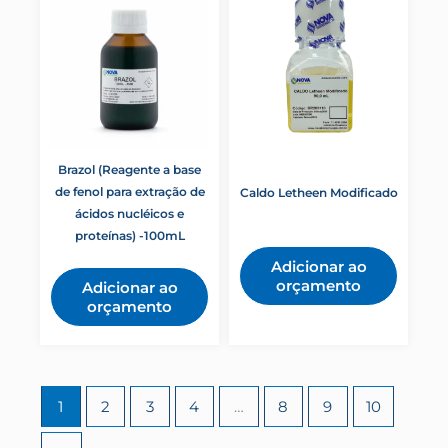
Brazol (Reagente a base
de fenol para extração de
Caldo Letheen Modificado
ácidos nucléicos e
proteínas) -100mL
Adicionar ao
orçamento
Adicionar ao
orçamento
1
2
3
4
…
8
9
10