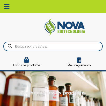
Ir
para
o
conteúdo
Pesquisar
produtos
Todos os produtos
Meu orçamento
Conheça nossos produtos