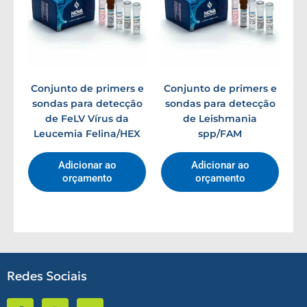
Conjunto de primers e
Conjunto de primers e
sondas para detecção
sondas para detecção
de FeLV Vírus da
de Leishmania
Leucemia Felina/HEX
spp/FAM
Adicionar ao
Adicionar ao
orçamento
orçamento
Redes Sociais
F
I
W
a
n
h