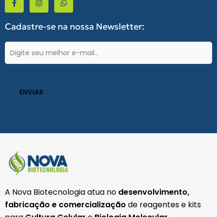
c
s
a
e
t
t
b
a
s
Cadastre-se na nossa Newsletter:
o
g
a
o
r
p
k
a
p
E-
-
m
mail
f
(obrigatório)
A Nova Biotecnologia atua no
desenvolvimento,
fabricação e comercialização
de reagentes e kits