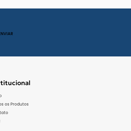
stitucional
o
s os Produtos
tato
C