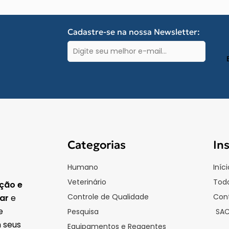
Cadastre-se na nossa Newsletter:
E-
mail
(obrigatório)
Categorias
In
Humano
Iníci
Veterinário
Todo
ção e
Controle de Qualidade
Con
lar
e
e
Pesquisa
SA
 seus
Equipamentos e Reagentes