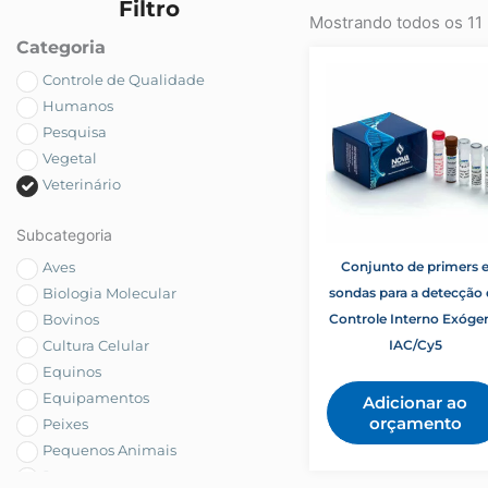
Filtro
Mostrando todos os 11 
Categoria
Controle de Qualidade
Humanos
Pesquisa
Vegetal
Veterinário
Subcategoria
Aves
Conjunto de primers 
Biologia Molecular
sondas para a detecção 
Bovinos
Controle Interno Exóge
Cultura Celular
IAC/Cy5
Equinos
Equipamentos
Adicionar ao
orçamento
Peixes
Pequenos Animais
Reagentes