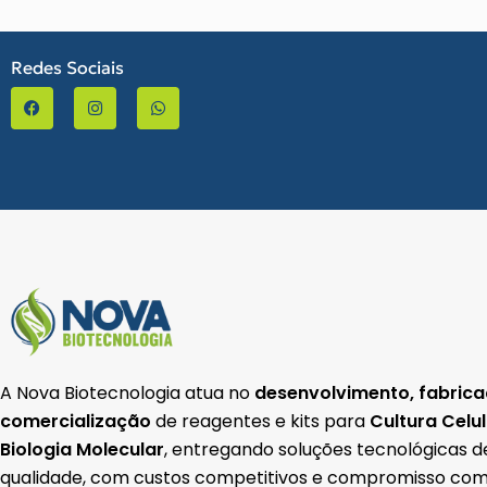
Redes Sociais
F
I
W
a
n
h
c
s
a
e
t
t
b
a
s
o
g
a
o
r
p
k
a
p
-
m
f
A Nova Biotecnologia atua no
desenvolvimento, fabrica
comercialização
de reagentes e kits para
Cultura Celu
Biologia Molecular
, entregando soluções tecnológicas d
qualidade, com custos competitivos e compromisso com