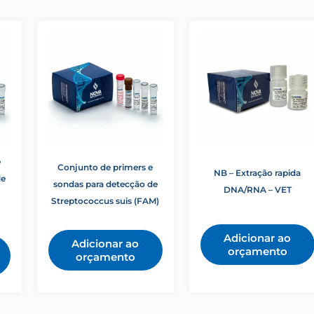
e
Conjunto de primers e
NB – Extração rapida
de
sondas para detecção de
DNA/RNA – VET
Streptococcus suis (FAM)
Adicionar ao
Adicionar ao
orçamento
orçamento