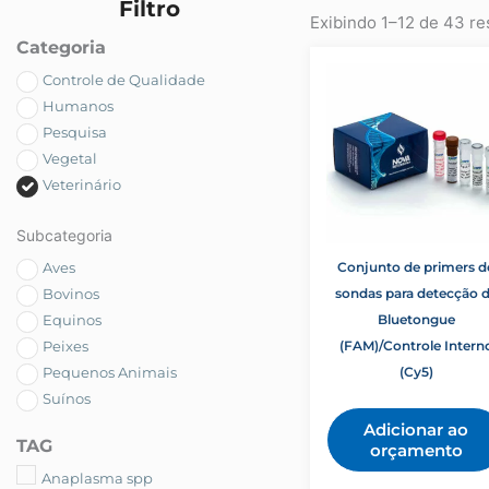
Filtro
Exibindo 1–12 de 43 re
Categoria
Controle de Qualidade
Humanos
Pesquisa
Vegetal
Veterinário
Subcategoria
Aves
Conjunto de primers d
Bovinos
sondas para detecção 
Equinos
Bluetongue
Peixes
(FAM)/Controle Intern
Pequenos Animais
(Cy5)
Suínos
Adicionar ao
TAG
orçamento
Anaplasma spp