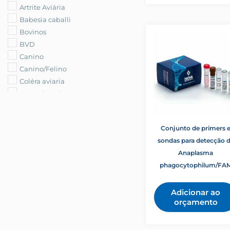
Artrite Aviária
Babesia caballi
Bovinos
BVD
Canino
Canino/Felino
Coléra aviaria
Controle exógeno
Coronavirus bovino
Extração de DNA/RNA
Conjunto de primers 
Felino
sondas para detecção 
Gripe suina
Anaplasma
Mastite Bovina
phagocytophilum/FA
Mycobacterium avium subsp.
paratuberculosis
Adicionar ao
Mycoplasma gallisepticum
orçamento
Pequenos animais
Pneumonia suina
qPCR