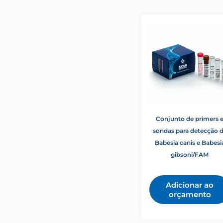
Rangelia vitalli
Rangeliose
Streptococcus suis
Suinos
Theileria equi
Vírus da Diarreia Bovina
Vírus respiratorios suinos
Conjunto de primers 
sondas para detecção 
Babesia canis e Babesi
gibsoni/FAM
Adicionar ao
orçamento